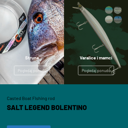
Strune
Varalice i mamci
Pogledaj ponudu
Pogledaj ponudu
Casted Boat FIshing rod
SALT LEGEND BOLENTINO