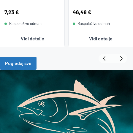
Cijena:
7,23 €
Cijena:
46,48 €
Raspoloživo odmah
Raspoloživo odmah
Vidi detalje
Vidi detalje
Pogledaj sve