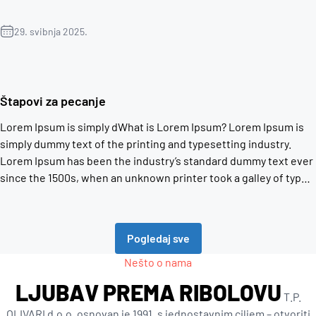
29. svibnja 2025.
Štapovi za pecanje
Lorem Ipsum is simply dWhat is Lorem Ipsum? Lorem Ipsum is
simply dummy text of the printing and typesetting industry.
Lorem Ipsum has been the industry’s standard dummy text ever
since the 1500s, when an unknown printer took a galley of type
and scrambled it to make a type specimen book. It has survived
not only five […]
Pogledaj sve
Nešto o nama
LJUBAV PREMA RIBOLOVU
T.P.
OLIVARI d.o.o. osnovan je 1991. s jednostavnim ciljem – otvoriti